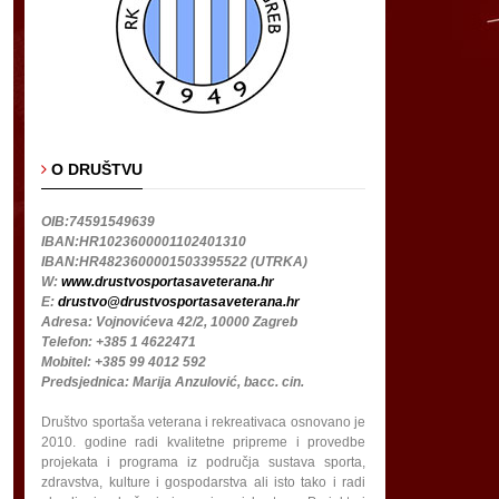
O DRUŠTVU
OIB:74591549639
IBAN:HR1023600001102401310
IBAN:HR4823600001503395522 (UTRKA)
W:
www.drustvosportasaveterana.hr
E:
drustvo@drustvosportasaveterana.hr
Adresa: Vojnovićeva 42/2, 10000 Zagreb
Telefon: +385 1 4622471
Mobitel: +385 99 4012 592
Predsjednica: Marija Anzulović, bacc. cin.
Društvo sportaša veterana i rekreativaca osnovano je
2010. godine radi kvalitetne pripreme i provedbe
projekata i programa iz područja sustava sporta,
zdravstva, kulture i gospodarstva ali isto tako i radi