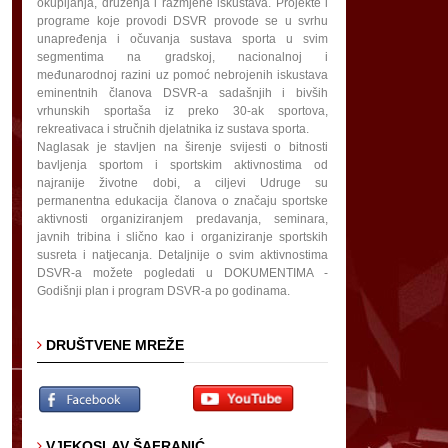
okupljanja, druženja i razmjene iskustava. Projekte i
programe koje provodi DSVR provode se u svrhu
unapređenja i očuvanja sustava sporta u svim
segmentima na gradskoj, nacionalnoj i
međunarodnoj razini uz pomoć nebrojenih iskustava
eminentnih članova DSVR-a sadašnjih i bivših
vrhunskih sportaša iz preko 30-ak sportova,
rekreativaca i stručnih djelatnika iz sustava sporta.
Naglasak je stavljen na širenje svijesti o bitnosti
bavljenja sportom i sportskim aktivnostima od
najranije životne dobi, a ciljevi Udruge su
permanentna edukacija članova o značaju sportske
aktivnosti organiziranjem predavanja, seminara,
javnih tribina i slično kao i organiziranje sportskih
susreta i natjecanja. Detaljnije o svim aktivnostima
DSVR-a možete pogledati u DOKUMENTIMA -
Godišnji plan i program DSVR-a po godinama.
DRUŠTVENE MREŽE
VJEKOSLAV ŠAFRANIĆ