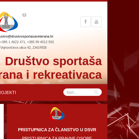
ustvo@drustvosportasaveterana.hr
+385 1 4622 471, +385 99 4012 592
Vojnovićeva ulica 42, ZAGREB
Društvo sportaša
rana i rekreativaca
ROJEKTI
PRISTUPNICA ZA ČLANSTVO U DSVR
PRISTUPNICA ZA PRAVNE OSOBE