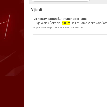
Vijesti
Vjekoslav Šafranić, Atrium Hall of Fame
... Vjekoslav Šafranić,
Atrium
Hall of Fame Vjekoslav Šafran
http://drustvosportasaveterana.hr/vijest.php?id=6