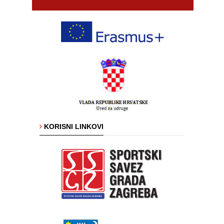
Projekti
Arhiva
vijesti
Galerija
Galerija
slika
Video
galerija
KORISNI LINKOVI
Zaklada
društva
Zaklada
društva
Kontakti
Dokumenti