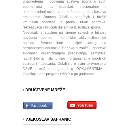
unapređenja i očuvanja sustava sporta u svim
segmentima na gradskoj, nacionalnoj i
međunarodnoj razini uz pomoć nebrojenih iskustava
eminentnih članova DSVR-a sadašnjih i bivših
vrhunskih sportaša iz preko 30-ak sportova,
rekreativaca i stručnih djelatnika iz sustava sporta.
Naglasak je stavljen na širenje svijesti o bitnosti
bavljenja sportom i sportskim aktivnostima od
najranije životne dobi, a ciljevi Udruge su
permanentna edukacija članova o značaju sportske
aktivnosti organiziranjem predavanja, seminara,
javnih tribina i slično kao i organiziranje sportskih
susreta i natjecanja. Detaljnije o svim aktivnostima
DSVR-a možete pogledati u DOKUMENTIMA -
Godišnji plan i program DSVR-a po godinama.
DRUŠTVENE MREŽE
VJEKOSLAV ŠAFRANIĆ