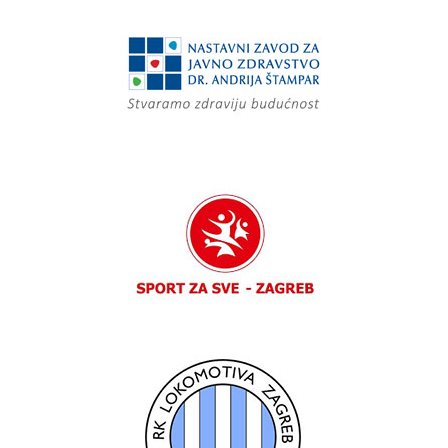
projekti
Active
in
Sport
Again!
"AS-
A"