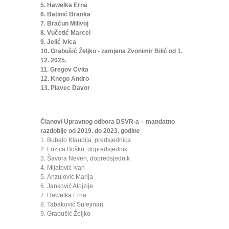
5. Hawelka Erna
6. Batinić Branka
7. Bračun Milivoj
8. Vučetić Marcel
9. Jelić Ivica
10. Grabušić Željko - zamjena Zvonimir Bilić od 1.
12. 2025.
11. Gregov Cvita
12. Knego Andro
13. Plavec Davor
Članovi Upravnog odbora DSVR-a – mandatno
razdoblje od 2019. do 2023. godine
1. Bubalo Klaudija, predsjednica
2. Lozica Boško, dopredsjednik
3. Šavora Neven, dopredsjednik
4. Mijatović Ivan
5. Anzulović Marija
6. Janković Alojzije
7. Hawelka Erna
8. Tabaković Sulejman
9. Grabušić Željko