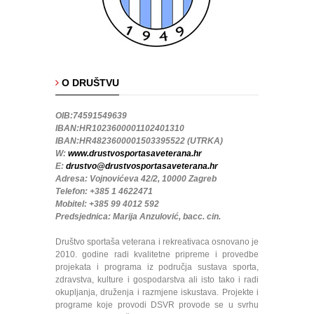
O DRUŠTVU
OIB:74591549639
IBAN:HR1023600001102401310
IBAN:HR4823600001503395522 (UTRKA)
W:
www.drustvosportasaveterana.hr
E:
drustvo@drustvosportasaveterana.hr
Adresa: Vojnovićeva 42/2, 10000 Zagreb
Telefon: +385 1 4622471
Mobitel: +385 99 4012 592
Predsjednica: Marija Anzulović, bacc. cin.
Društvo sportaša veterana i rekreativaca osnovano je
2010. godine radi kvalitetne pripreme i provedbe
projekata i programa iz područja sustava sporta,
zdravstva, kulture i gospodarstva ali isto tako i radi
okupljanja, druženja i razmjene iskustava. Projekte i
programe koje provodi DSVR provode se u svrhu