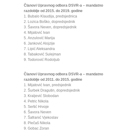
Članovi Upravnog odbora DSVR-a – mandatno
razdoblje od 2015. do 2019. godine
1. Bubalo Klaudija, predsjednica
2. Lozica Boško, dopredsjednik
3. Šavora Neven, dopredsjednik
4. Mijatović Ivan
5. Anzulović Marija
6. Janković Alojzije
7. Lipić Aleksandra
8. Tabaković Sulejman
9. Todorović Rodoljub
Članovi Upravnog odbora DSVR-a – mandatno
razdoblje od 2011. do 2015. godine
1. Mijatović Ivan, predsjednik
2. Šurbek Dragutin, dopredsjednik
3. Kraljević Slobodan
4. Petric Nikola
5. Sertić Hrvoje
6. Šavora Neven
7. Šafranić Vjekoslav
8. Plečaš Nikola
9. Gobac Zoran