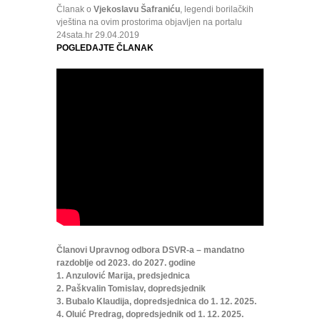
Članak o
Vjekoslavu Šafraniću
, legendi borilačkih
vještina na ovim prostorima objavljen na portalu
24sata.hr 29.04.2019
POGLEDAJTE ČLANAK
Članovi Upravnog odbora DSVR-a – mandatno
razdoblje od 2023. do 2027. godine
1. Anzulović Marija, predsjednica
2. Paškvalin Tomislav, dopredsjednik
3. Bubalo Klaudija, dopredsjednica do 1. 12. 2025.
4. Oluić Predrag, dopredsjednik od 1. 12. 2025.