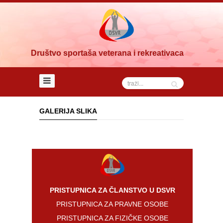
Naslovna
DSVR
Upravni
Društvo sportaša veterana i rekreativaca
odbor
Sud
časti
Nadzorni
GALERIJA SLIKA
odbor
Savjet
društva
Članovi
Statut
PRISTUPNICA ZA ČLANSTVO U DSVR
PRISTUPNICA ZA PRAVNE OSOBE
Dokumenti
PRISTUPNICA ZA FIZIČKE OSOBE