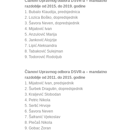
Članovi Upravnog odbora DSVR-a – mandatno
razdoblje od 2015. do 2019. godine
1. Bubalo Klaudija, predsjednica
2. Lozica Boško, dopredsjednik
3. Šavora Neven, dopredsjednik
4. Mijatović Ivan
5. Anzulović Marija
6. Janković Alojzije
7. Lipić Aleksandra
8. Tabaković Sulejman
9. Todorović Rodoljub
Članovi Upravnog odbora DSVR-a – mandatno
razdoblje od 2011. do 2015. godine
1. Mijatović Ivan, predsjednik
2. Šurbek Dragutin, dopredsjednik
3. Kraljević Slobodan
4. Petric Nikola
5. Sertić Hrvoje
6. Šavora Neven
7. Šafranić Vjekoslav
8. Plečaš Nikola
9. Gobac Zoran