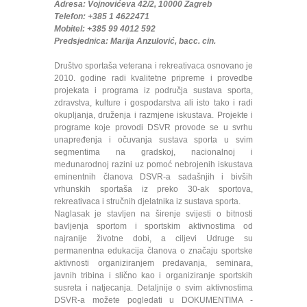
Adresa: Vojnovićeva 42/2, 10000 Zagreb
Telefon: +385 1 4622471
Mobitel: +385 99 4012 592
Predsjednica: Marija Anzulović, bacc. cin.
Društvo sportaša veterana i rekreativaca osnovano je
2010. godine radi kvalitetne pripreme i provedbe
projekata i programa iz područja sustava sporta,
zdravstva, kulture i gospodarstva ali isto tako i radi
okupljanja, druženja i razmjene iskustava. Projekte i
programe koje provodi DSVR provode se u svrhu
unapređenja i očuvanja sustava sporta u svim
segmentima na gradskoj, nacionalnoj i
međunarodnoj razini uz pomoć nebrojenih iskustava
eminentnih članova DSVR-a sadašnjih i bivših
vrhunskih sportaša iz preko 30-ak sportova,
rekreativaca i stručnih djelatnika iz sustava sporta.
Naglasak je stavljen na širenje svijesti o bitnosti
bavljenja sportom i sportskim aktivnostima od
najranije životne dobi, a ciljevi Udruge su
permanentna edukacija članova o značaju sportske
aktivnosti organiziranjem predavanja, seminara,
javnih tribina i slično kao i organiziranje sportskih
susreta i natjecanja. Detaljnije o svim aktivnostima
DSVR-a možete pogledati u DOKUMENTIMA -