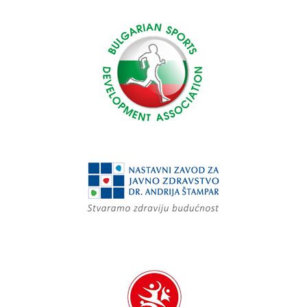
projekti
Active
in
Sport
Again!
"AS-
A"