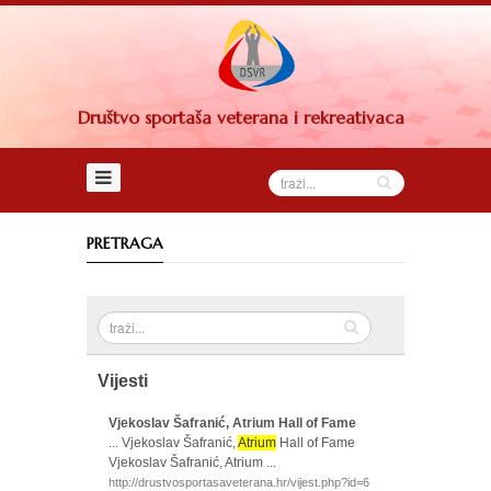
Naslovna
DSVR
Upravni
Društvo sportaša veterana i rekreativaca
odbor
Sud
časti
Nadzorni
PRETRAGA
odbor
Savjet
društva
Članovi
Vijesti
Statut
Vjekoslav Šafranić, Atrium Hall of Fame
... Vjekoslav Šafranić,
Atrium
Hall of Fame
Dokumenti
Vjekoslav Šafranić, Atrium ...
http://drustvosportasaveterana.hr/vijest.php?id=6