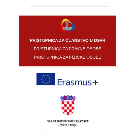
Projekti
Arhiva
vijesti
Galerija
PRISTUPNICA ZA ČLANSTVO U DSVR
Galerija
slika
PRISTUPNICA ZA PRAVNE OSOBE
PRISTUPNICA ZA FIZIČKE OSOBE
Video
galerija
Zaklada
društva
Zaklada
društva
Kontakti
Dokumenti