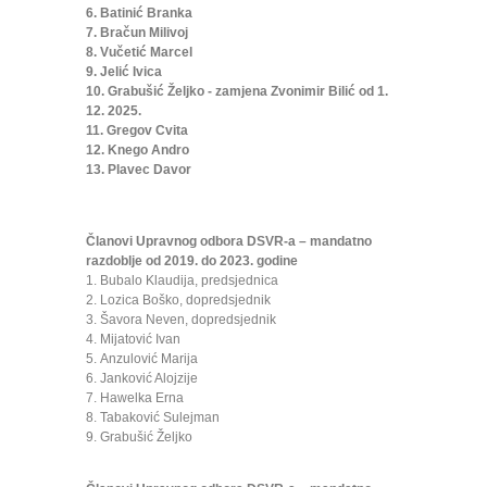
6. Batinić Branka
7. Bračun Milivoj
8. Vučetić Marcel
9. Jelić Ivica
10. Grabušić Željko - zamjena Zvonimir Bilić od 1.
12. 2025.
11. Gregov Cvita
12. Knego Andro
13. Plavec Davor
Članovi Upravnog odbora DSVR-a – mandatno
razdoblje od 2019. do 2023. godine
1. Bubalo Klaudija, predsjednica
2. Lozica Boško, dopredsjednik
3. Šavora Neven, dopredsjednik
4. Mijatović Ivan
5. Anzulović Marija
6. Janković Alojzije
7. Hawelka Erna
8. Tabaković Sulejman
9. Grabušić Željko