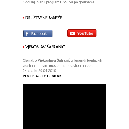
Godišnji plan i program DSVR-a po godinama.
DRUŠTVENE MREŽE
VJEKOSLAV ŠAFRANIĆ
Članak o
Vjekoslavu Šafraniću
, legendi borilačkih
vještina na ovim prostorima objavljen na portalu
24sata.hr 29.04.2019
POGLEDAJTE ČLANAK