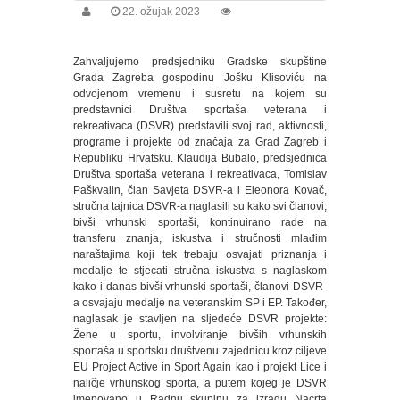
Projekti
22. ožujak 2023
Arhiva
vijesti
Zahvaljujemo predsjedniku Gradske skupštine
Grada Zagreba gospodinu Jošku Klisoviću na
Galerija
odvojenom vremenu i susretu na kojem su
predstavnici Društva sportaša veterana i
rekreativaca (DSVR) predstavili svoj rad, aktivnosti,
Galerija
programe i projekte od značaja za Grad Zagreb i
slika
Republiku Hrvatsku. Klaudija Bubalo, predsjednica
Društva sportaša veterana i rekreativaca, Tomislav
Video
Paškvalin, član Savjeta DSVR-a i Eleonora Kovač,
galerija
stručna tajnica DSVR-a naglasili su kako svi članovi,
bivši vrhunski sportaši, kontinuirano rade na
Zaklada
transferu znanja, iskustva i stručnosti mlađim
društva
naraštajima koji tek trebaju osvajati priznanja i
medalje te stjecati stručna iskustva s naglaskom
Zaklada
kako i danas bivši vrhunski sportaši, članovi DSVR-
društva
a osvajaju medalje na veteranskim SP i EP. Također,
naglasak je stavljen na sljedeće DSVR projekte:
Kontakti
Žene u sportu, involviranje bivših vrhunskih
sportaša u sportsku društvenu zajednicu kroz ciljeve
EU Project Active in Sport Again kao i projekt Lice i
Dokumenti
naličje vrhunskog sporta, a putem kojeg je DSVR
imenovano u Radnu skupinu za izradu Nacrta