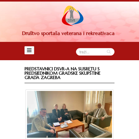
Naslovna
DSVR
Upravni
Društvo sportaša veterana i rekreativaca
odbor
Sud
časti
Nadzorni
PREDSTAVNICI DSVR-A NA SUSRETU S
odbor
PREDSJEDNIKOM GRADSKE SKUPŠTINE
GRADA ZAGREBA
Savjet
društva
Članovi
Statut
Dokumenti