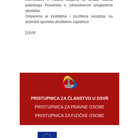
2026.
prijedloga Pravilnika o zdravstvenim pregledima
godina
sportaša.
Ostvarena je kvalitetna i pozitivna suradnja na
2025.
dobrobit sportske društvene zajednice.
godina
DSVR
2024.
godina
2023.
godina
2022.
godina
2021.
godina
PRISTUPNICA ZA ČLANSTVO U DSVR
PRISTUPNICA ZA PRAVNE OSOBE
2020.
godina
PRISTUPNICA ZA FIZIČKE OSOBE
2019.
godina