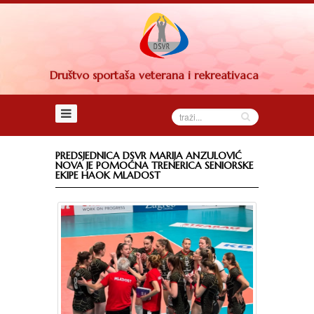
Naslovna
DSVR
Upravni
Društvo sportaša veterana i rekreativaca
odbor
Sud
časti
Nadzorni
PREDSJEDNICA DSVR MARIJA ANZULOVIĆ
odbor
NOVA JE POMOĆNA TRENERICA SENIORSKE
EKIPE HAOK MLADOST
Savjet
društva
Članovi
Statut
Dokumenti