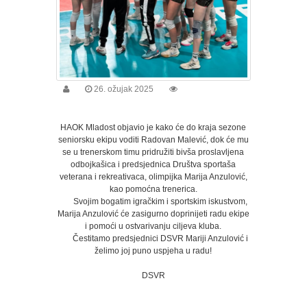
Projekti
Arhiva
vijesti
Galerija
26. ožujak 2025
Galerija
slika
HAOK Mladost objavio je kako će do kraja sezone
Video
seniorsku ekipu voditi Radovan Malević, dok će mu
galerija
se u trenerskom timu pridružiti bivša proslavljena
odbojkašica i predsjednica Društva sportaša
veterana i rekreativaca, olimpijka Marija Anzulović,
Zaklada
kao pomoćna trenerica.
društva
Svojim bogatim igračkim i sportskim iskustvom,
Marija Anzulović će zasigurno doprinijeti radu ekipe
Zaklada
i pomoći u ostvarivanju ciljeva kluba.
društva
Čestitamo predsjednici DSVR Mariji Anzulović i
želimo joj puno uspjeha u radu!
Kontakti
DSVR
Dokumenti